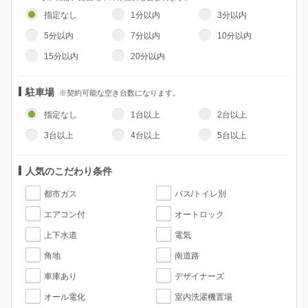
指定なし
1分以内
3分以内
5分以内
7分以内
10分以内
15分以内
20分以内
駐車場
※契約可能な空き台数になります。
指定なし
1台以上
2台以上
3台以上
4台以上
5台以上
人気のこだわり条件
都市ガス
バス/トイレ別
エアコン付
オートロック
上下水道
電気
角地
南道路
車庫あり
デザイナーズ
オール電化
室内洗濯機置場