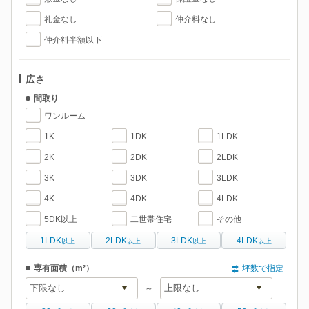
礼金なし
仲介料なし
仲介料半額以下
広さ
間取り
ワンルーム
1K
1DK
1LDK
2K
2DK
2LDK
3K
3DK
3LDK
4K
4DK
4LDK
5DK以上
二世帯住宅
その他
1LDK
2LDK
3LDK
4LDK
以上
以上
以上
以上
専有面積
（m²）
坪数で指定
～