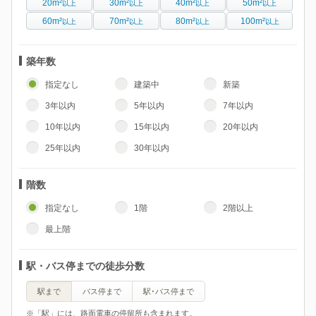
20m²
30m²
40m²
50m²
以上
以上
以上
以上
60m²
70m²
80m²
100m²
以上
以上
以上
以上
築年数
指定なし
建築中
新築
3年以内
5年以内
7年以内
10年以内
15年以内
20年以内
25年以内
30年以内
階数
指定なし
1階
2階以上
最上階
駅・バス停までの徒歩分数
駅まで
バス停まで
駅･バス停まで
※「駅」には、路面電車の停留所も含まれます。