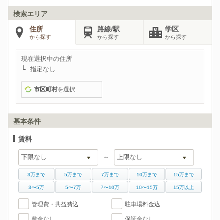
検索エリア
住所
路線/駅
学区
から探す
から探す
から探す
現在選択中の住所
指定なし
市区町村
を選択
基本条件
賃料
～
3万まで
5万まで
7万まで
10万まで
15万まで
3〜5万
5〜7万
7〜10万
10〜15万
15万以上
管理費・共益費込
駐車場料金込
敷金なし
保証金なし