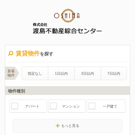
賃貸物件
を探す
新着
指定なし
1日以内
3日以内
7日以内
物件
物件種別
アパート
マンション
一戸建て
もっと見る